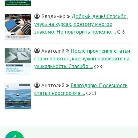
Владимир
Добрый день! Спасибо,
учусь на курсах, поэтому многое
знакомо. Но повторить полезно....
6
Анатолий
После прочтения статьи
стало понятно, как нужно проверять на
уникальность. Спасибо....
8
Анатолий
Благодарю. Полезность
статьи неоспорима....
11