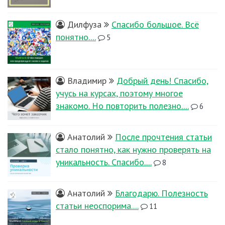
Дилфуза
Спасибо большое. Всё
понятно....
5
Владимир
Добрый день! Спасибо,
учусь на курсах, поэтому многое
знакомо. Но повторить полезно....
6
Анатолий
После прочтения статьи
стало понятно, как нужно проверять на
уникальность. Спасибо....
8
Анатолий
Благодарю. Полезность
статьи неоспорима....
11