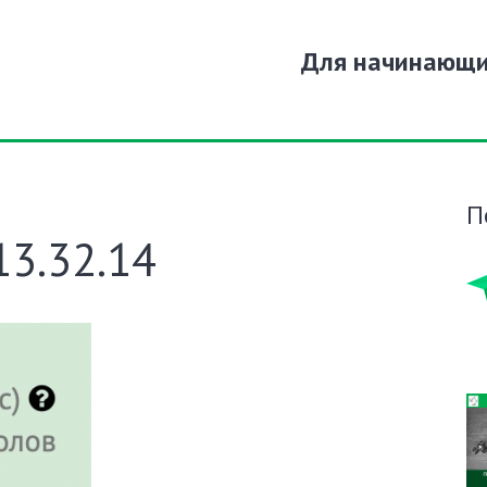
Для начинающ
П
13.32.14